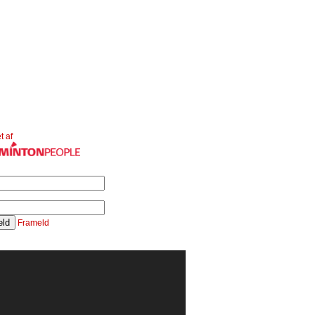
t af
Frameld