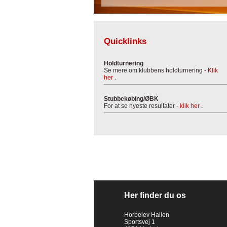
Quicklinks
Holdturnering
Se mere om klubbens holdturnering -
Klik
her
.
Stubbekøbing/ØBK
For at se nyeste resultater -
klik her
.
Her finder du os
Horbelev Hallen
Sportsvej 1