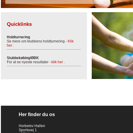
Quicklinks
Holdturnering
Se mere om klubbens holdturnering -
Klik
her
.
Stubbekøbing/ØBK
For at se nyeste resultater -
klik her
.
Her finder du os
Horbelev Hallen
Sportsvej 1