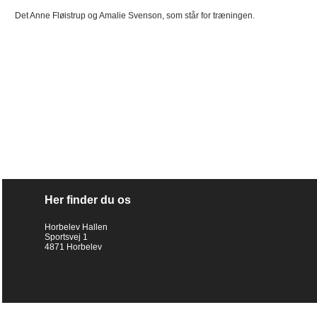
Det Anne Fløistrup og Amalie Svenson, som står for træningen.
Her finder du os
Horbelev Hallen
Sportsvej 1
4871 Horbelev