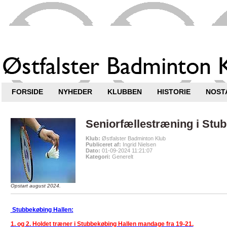
FORSIDE
NYHEDER
KLUBBEN
HISTORIE
NOSTA
Seniorfællestræning i Stub
Klub:
Østfalster Badminton Klub
Publiceret af:
Ingrid Nielsen
Dato:
01-09-2024 11:21:07
Kategori:
Generelt
Opstart august 2024.
Stubbekøbing Hallen:
1. og 2. Holdet træner i Stubbekøbing Hallen mandage fra 19-21.